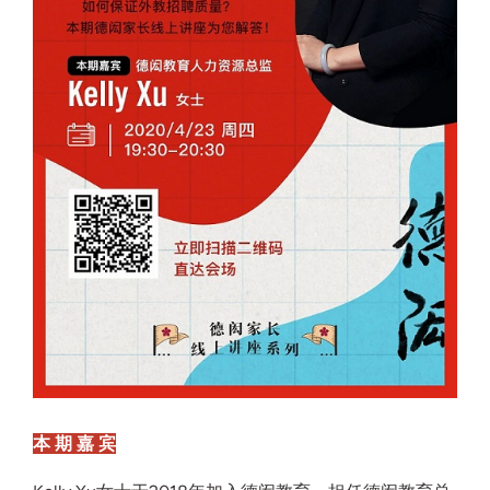
本 期 嘉 宾