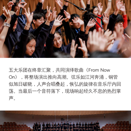
五大乐团在终章汇聚，共同演绎歌曲《From Now
On》，将整场演出推向高潮。弦乐如江河奔涌，铜管
似旭日破晓，人声合唱叠起，恢弘的旋律在音乐厅内回
荡。当最后一个音符落下，现场响起经久不息的热烈掌
声。