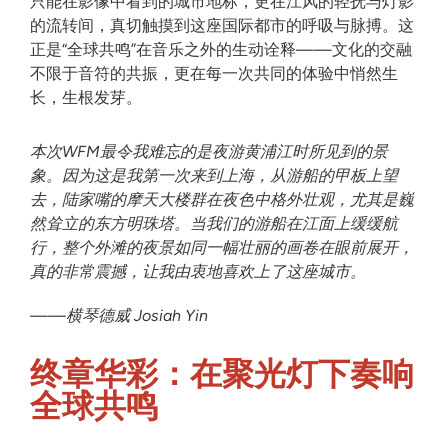
只能在影像中看到的城市地标，更在江风的轻抚与灯影
的流转间，真切触摸到这座国际都市的呼吸与脉搏。这
正是“全球共鸣”在音乐之外的生动诠释——文化的交融
不限于音符的共振，更在每一次共同的体验中悄然生
长，生根发芽。
本次WFM最令我难忘的是夜游黄浦江时所见到的景
象。因为这是我第一次来到上海，从游船的甲板上望
去，陆家嘴的摩天大楼群在夜色中格外壮观，尤其是巍
然耸立的东方明珠塔。当我们的游船在江面上缓缓航
行，整个外滩的夜景如同一幅壮丽的画卷在眼前展开，
真的非常震撼，让我由衷地喜欢上了这座城市。
——横琴德威 Josiah Yin
终章华彩：在聚光灯下奏响
全球共鸣