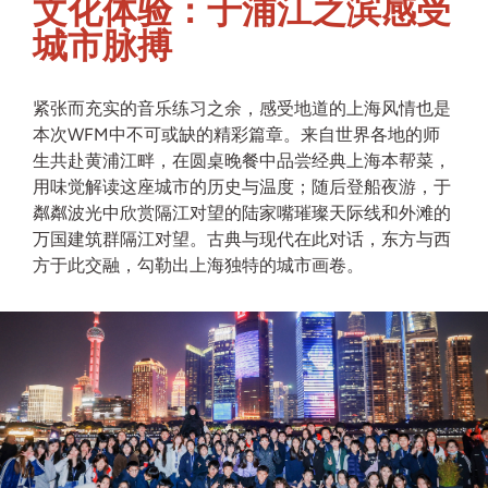
文化体验：于浦江之滨感受
城市脉搏
紧张而充实的音乐练习之余，感受地道的上海风情也是
本次WFM中不可或缺的精彩篇章。来自世界各地的师
生共赴黄浦江畔，在圆桌晚餐中品尝经典上海本帮菜，
用味觉解读这座城市的历史与温度；随后登船夜游，于
粼粼波光中欣赏隔江对望的陆家嘴璀璨天际线和外滩的
万国建筑群隔江对望。古典与现代在此对话，东方与西
方于此交融，勾勒出上海独特的城市画卷。