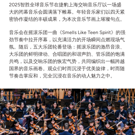
2025智胜全球音乐节在捷豹上海交响音乐厅以一场盛
大的闭幕音乐会圆满落下帷幕。年轻音乐家们以四天紧
密协作凝结的丰硕成果，为本次音乐节画上璀璨句点。
音乐会在摇滚乐团一曲《Smells Like Teen Spirit》的强
劲节奏中拉开序幕，以充满活力的开场瞬间点燃现场气
氛。随后，五大乐团轮番登场：摇滚乐团的激昂音浪、
大乐团的鲜明律动、合唱团的和谐声韵、管乐团的饱满
共鸣，以及交响乐团的恢宏气势，共同编织出一幅跨越
国界的音乐画卷。观众们时而沉浸于优美旋律，时而随
节奏击掌应和，完全沉浸在音乐的动人魅力之中。