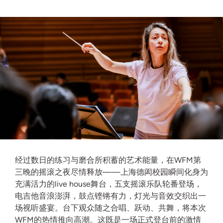
经过数日的练习与磨合所积蓄的艺术能量，在WFM第
三晚的摇滚之夜尽情释放——上海德闳校园瞬间化身为
充满活力的live house舞台，五支摇滚乐队轮番登场，
电吉他音浪澎湃，鼓点铿锵有力，灯光与音效交织出一
场视听盛宴。台下观众随之合唱、跃动、共舞，将本次
WFM的热情推向高潮。这既是一场正式登台前的激情